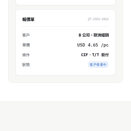
報價單
QT-2026-0412
客戶
B 公司・歐洲經銷
單價
USD 4.65 /pc
條件
CIF・T/T 前付
狀態
客戶查看中