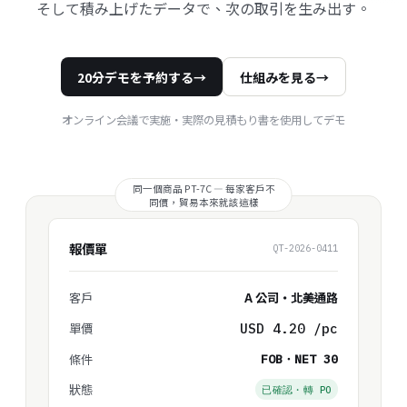
そして積み上げたデータで、次の取引を生み出す。
20分デモを予約する
→
仕組みを見る
→
オンライン会議で実施・実際の見積もり書を使用してデモ
報價單
QT-2026-0411
客戶
A 公司・北美通路
單價
USD 4.20 /pc
條件
FOB・NET 30
狀態
已確認・轉 PO