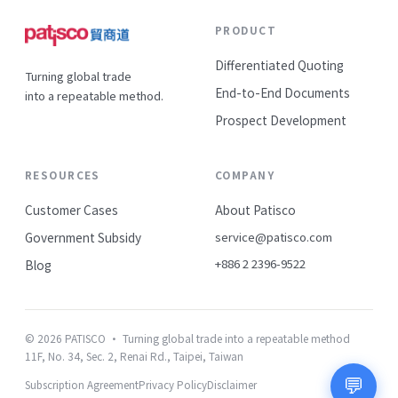
PRODUCT
Differentiated Quoting
Turning global trade
End-to-End Documents
into a repeatable method.
Prospect Development
RESOURCES
COMPANY
Customer Cases
About Patisco
Government Subsidy
service@patisco.com
+886 2 2396-9522
Blog
© 2026 PATISCO · Turning global trade into a repeatable method
11F, No. 34, Sec. 2, Renai Rd., Taipei, Taiwan
💬
Subscription Agreement
Privacy Policy
Disclaimer