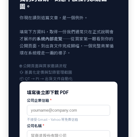
圖。
你現在讀到這篇文章，是一個例外。
填寫下方資料，取得一份我們通常只在正式說明會
才展示的
系統內部走覽
——從買家第一眼看到你的
公開頁面，到出貨文件完成歸檔，一個完整商業循
環在系統裡走一遍的樣子。
🌐 公開頁面與買家邀請流程
💱 差異化定價與型錄管理截圖
📦 QT → PI → 出貨文件自動化
填寫後立即下載 PDF
公司企業信箱
*
不接受 Gmail、Yahoo 等免費信箱
公司名稱
*