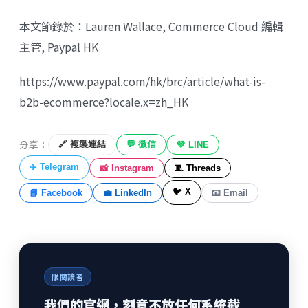
本文節錄於：Lauren Wallace, Commerce Cloud 編輯
主管, Paypal HK
https://www.paypal.com/hk/brc/article/what-is-
b2b-ecommerce?locale.x=zh_HK
分享：
🔗 複製連結
💬 微信
💚 LINE
✈️ Telegram
📸 Instagram
🧵 Threads
🐦 X
📘 Facebook
💼 LinkedIn
📧 Email
限閱讀者
我們的官網，刻意不放任何系統截