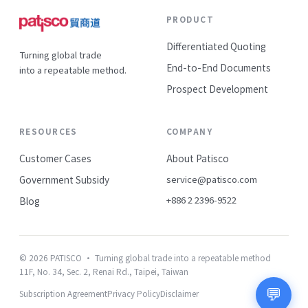
PRODUCT
Differentiated Quoting
Turning global trade
End-to-End Documents
into a repeatable method.
Prospect Development
RESOURCES
COMPANY
Customer Cases
About Patisco
Government Subsidy
service@patisco.com
+886 2 2396-9522
Blog
© 2026 PATISCO · Turning global trade into a repeatable method
11F, No. 34, Sec. 2, Renai Rd., Taipei, Taiwan
💬
Subscription Agreement
Privacy Policy
Disclaimer