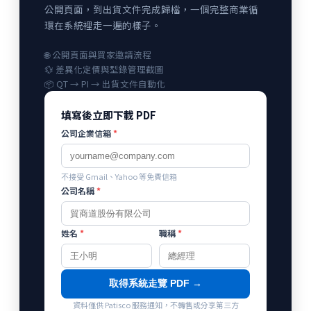
公開頁面，到出貨文件完成歸檔，一個完整商業循
環在系統裡走一遍的樣子。
🌐 公開頁面與買家邀請流程
💱 差異化定價與型錄管理截圖
📦 QT → PI → 出貨文件自動化
填寫後立即下載 PDF
公司企業信箱
*
不接受 Gmail、Yahoo 等免費信箱
公司名稱
*
姓名
*
職稱
*
取得系統走覽 PDF →
資料僅供 Patisco 服務通知，不轉售或分享第三方