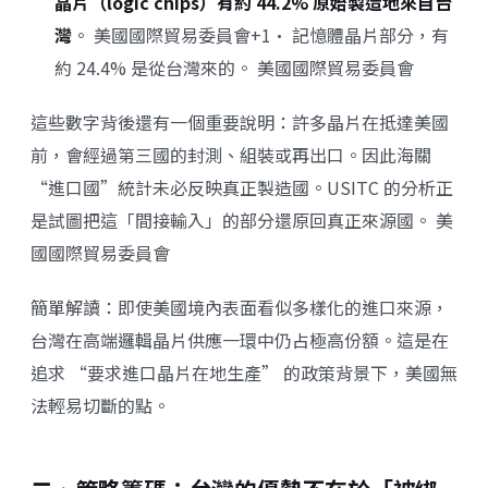
晶片（logic chips）有約 44.2% 原始製造地來自台
灣
。
美國國際貿易委員會+1
• 記憶體晶片部分，有
約 24.4% 是從台灣來的。
美國國際貿易委員會
這些數字背後還有一個重要說明：許多晶片在抵達美國
前，會經過第三國的封測、組裝或再出口。因此海關
“進口國”統計未必反映真正製造國。USITC 的分析正
是試圖把這「間接輸入」的部分還原回真正來源國。
美
國國際貿易委員會
簡單解讀：即使美國境內表面看似多樣化的進口來源，
台灣在高端邏輯晶片供應一環中仍占極高份額。這是在
追求 “要求進口晶片在地生產” 的政策背景下，美國無
法輕易切斷的點。