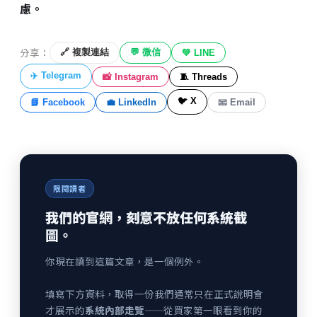
慮。
分享：
🔗 複製連結
💬 微信
💚 LINE
✈️ Telegram
📸 Instagram
🧵 Threads
🐦 X
📘 Facebook
💼 LinkedIn
📧 Email
限閱讀者
我們的官網，刻意不放任何系統截
圖。
你現在讀到這篇文章，是一個例外。
填寫下方資料，取得一份我們通常只在正式說明會
才展示的
系統內部走覽
——從買家第一眼看到你的