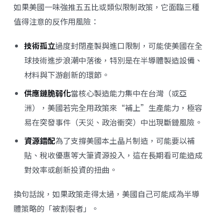
如果美國一味強推五五比或類似限制政策，它面臨三種
值得注意的反作用風險：
技術孤立
過度封閉產製與進口限制，可能使美國在全
球技術進步浪潮中落後，特別是在半導體製造設備、
材料與下游創新的環節。
供應鏈脆弱化
當核心製造能力集中在台灣（或亞
洲），美國若完全用政策來“補上”生產能力，極容
易在突發事件（天災、政治衝突）中出現斷鏈風險。
資源錯配
為了支撐美國本土晶片制造，可能要以補
貼、稅收優惠等大筆資源投入，這在長期看可能造成
對效率或創新投資的扭曲。
換句話說，如果政策走得太過，美國自己可能成為半導
體策略的「被割裂者」。