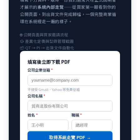
才展示的
系統內部走覽
——從買家第一眼看到你的
公開頁面，到出貨文件完成歸檔，一個完整商業循
環在系統裡走一遍的樣子。
🌐 公開頁面與買家邀請流程
💱 差異化定價與型錄管理截圖
📦 QT → PI → 出貨文件自動化
填寫後立即下載 PDF
公司企業信箱
*
不接受 Gmail、Yahoo 等免費信箱
公司名稱
*
姓名
*
職稱
*
取得系統走覽 PDF →