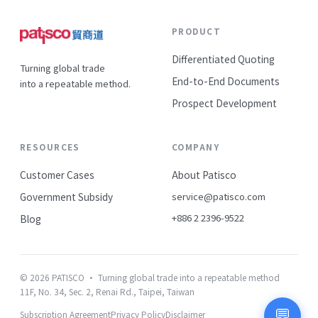
PRODUCT
Differentiated Quoting
Turning global trade
End-to-End Documents
into a repeatable method.
Prospect Development
RESOURCES
COMPANY
Customer Cases
About Patisco
Government Subsidy
service@patisco.com
+886 2 2396-9522
Blog
© 2026 PATISCO · Turning global trade into a repeatable method
11F, No. 34, Sec. 2, Renai Rd., Taipei, Taiwan
💬
Subscription Agreement
Privacy Policy
Disclaimer