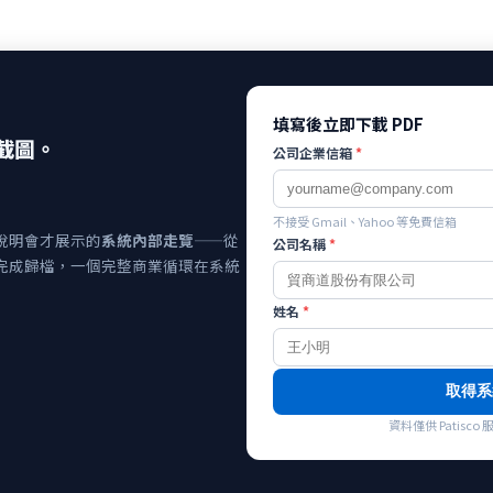
填寫後立即下載 PDF
截圖。
公司企業信箱
*
不接受 Gmail、Yahoo 等免費信箱
說明會才展示的
系統內部走覽
——從
公司名稱
*
完成歸檔，一個完整商業循環在系統
姓名
*
取得系
資料僅供 Patis