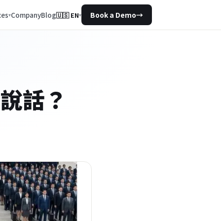
Company
Blog
ces
Book a Demo
→
🇺🇸
EN
▾
你說話？