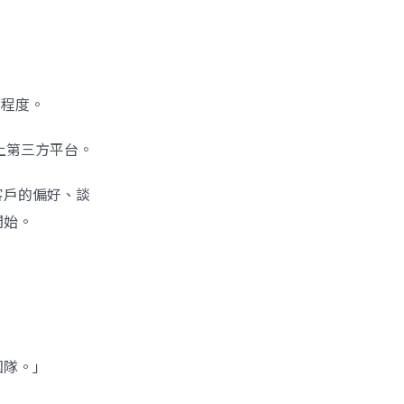
化程度。
加上第三方平台。
客戶的偏好、談
開始。
團隊。」