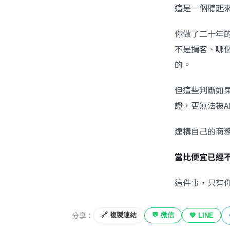
這是一個聽起
你做了二十年
不是掮客、哪
的。
但這些判斷如
證，更無法被A
建構自己的商
當比便宜已經
這件事，只有
分享：
🔗 複製連結
💬 微信
💚 LINE