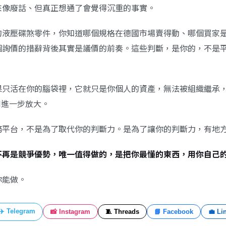
來像廢話、但真正想通了會覺得沉重的事實。
的液壓碟煞零件，你知道哪個規格在德國市場賣得動、哪個買家
個詢價的措辭背後其實是議價的前奏。這些判斷，是你的，不是
果只活在你的腦袋裡，它就只是你個人的資產，無法被組織繼承
I進一步放大。
務平台，不是為了取代你的判斷力。是為了讓你的判斷力，有地
不再是競爭優勢，唯一值得做的，是把你最懂的東西，用你自己
你能做。
✈️ Telegram
📸 Instagram
🧵 Threads
📘 Facebook
💼 Li