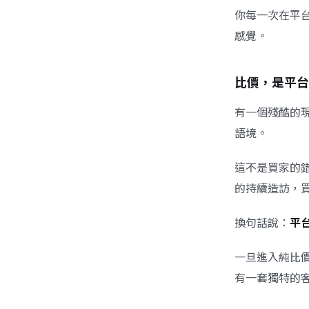
你每一次在平
感覺。
比價，是平台
有一個殘酷的
語境。
這不是買家的
的持續造訪，
換句話說：
平
一旦進入純比
有一套獨特的