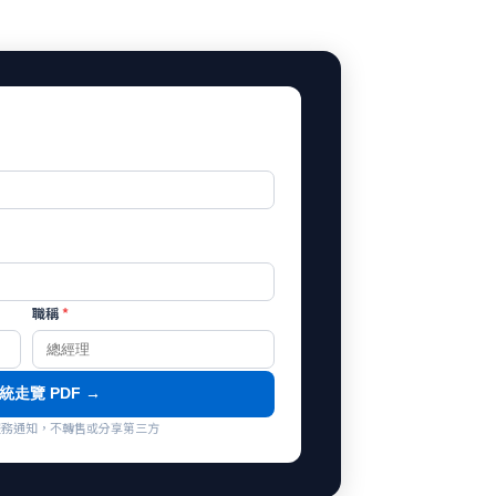
職稱
*
統走覽 PDF →
co 服務通知，不轉售或分享第三方