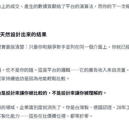
台上的成交，產生的數據貢獻給了平台的演算法，而你的下一次
天然設計出來的結果
現實要說清楚：只要你和競爭對手並列在同一個介面上，你就已
錯，也不是你的錯。這是平台的邏輯——它的廣告收入來自流量
買家持續造訪是因為他能輕鬆比較。
台是設計來讓你被比較的，不是設計來讓你被理解的。
價的場域，企業識別度就消失了。你是台灣製、德國認證、28年
客製化能力——這些在比價欄位裡，都等於零。