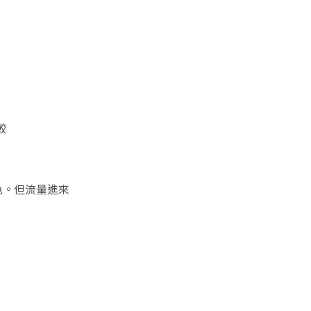
較
色。但流量進來
。