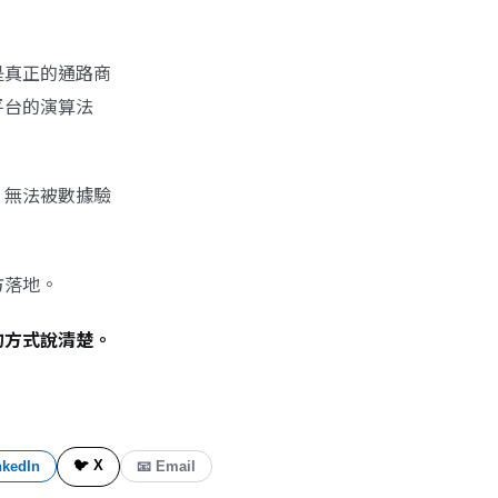
是真正的通路商
平台的演算法
，無法被數據驗
方落地。
的方式說清楚。
🐦 X
nkedIn
📧 Email