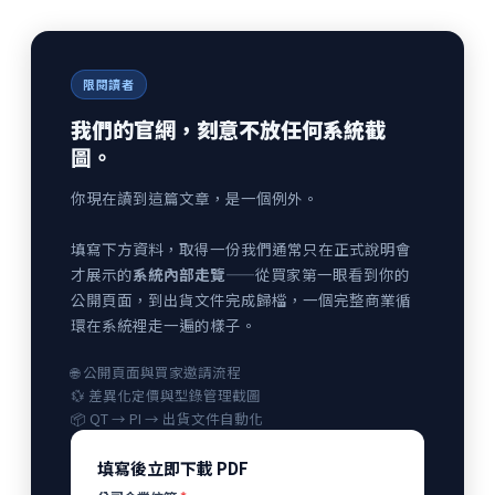
限閱讀者
我們的官網，刻意不放任何系統截
圖。
你現在讀到這篇文章，是一個例外。
填寫下方資料，取得一份我們通常只在正式說明會
才展示的
系統內部走覽
——從買家第一眼看到你的
公開頁面，到出貨文件完成歸檔，一個完整商業循
環在系統裡走一遍的樣子。
🌐 公開頁面與買家邀請流程
💱 差異化定價與型錄管理截圖
📦 QT → PI → 出貨文件自動化
填寫後立即下載 PDF