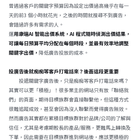
曾遇過客戶的關鍵字預算因為設定出價過高幾乎在每一
天的前3 個小時就花光，之後的時間就搜尋不到廣告，
會錯過許多有需求的人。
運
用康瑞AI 智能出價系統，AI 程式隨時偵測出價結果，
可讓每日預算平均分配在每個時段，並最有效率地調整
關鍵字出價，
降低廣告投放的成本。
投廣告後就痴痴等客戶打電話來？後面這段更重要
投遞關鍵字廣告後，只是痴痴等客戶打電話來嗎？
其實可以更「積極」！很多業主的網站只有放「聯絡我
們」的頁面，期待目標族群會直接聯繫他，但這種方式
很難追蹤成效，甚至會因為沒人聯繫而覺得廣告無效。
然而廣告其實都在累積目標族群對於品牌/公司的了解與
信任，尤其是考慮期較長的產品/服務，更難馬上轉換及
下單，因此需要在目標族群進到網站後，應該更積極的