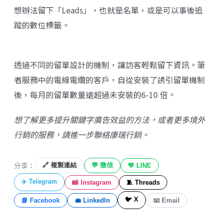
想辦法留下「Leads」，也就是名單，或是可以事後追
蹤的數位標籤。
透過不同的留單設計的機制，讓訪客輕鬆留下資訊。筆
者服務中的電線電纜的客戶，自從安裝了誘引留單機制
後，每月的留單數量遠超過未安裝的6-10 倍。
想了解更多提升關鍵字廣告效益的方法，或者更多境外
行銷的服務，請進一步聯絡
康瑞行銷
。
分享：
🔗 複製連結
💬 微信
💚 LINE
✈️ Telegram
📸 Instagram
🧵 Threads
🐦 X
📘 Facebook
💼 LinkedIn
📧 Email