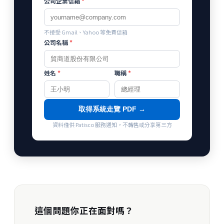
公司企業信箱
*
不接受 Gmail、Yahoo 等免費信箱
公司名稱
*
姓名
*
職稱
*
取得系統走覽 PDF →
資料僅供 Patisco 服務通知，不轉售或分享第三方
這個問題你正在面對嗎？