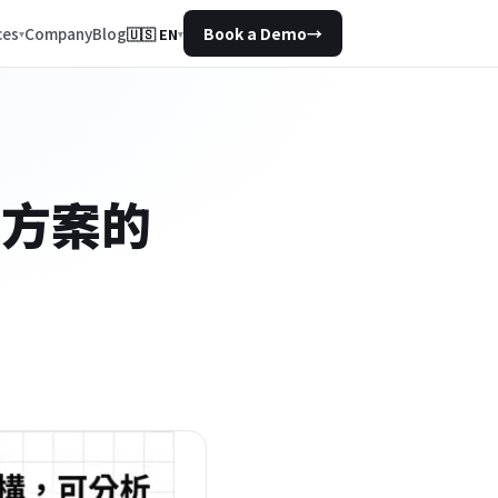
Company
Blog
ces
Book a Demo
→
🇺🇸
EN
▾
決方案的