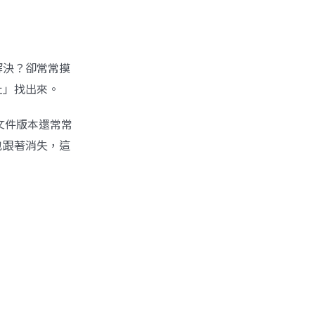
解決？卻常常摸
灶」找出來。
，文件版本還常常
也跟著消失，這