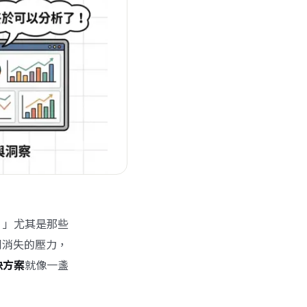
？」尤其是那些
利消失的壓力，
決方案
就像一盞
。