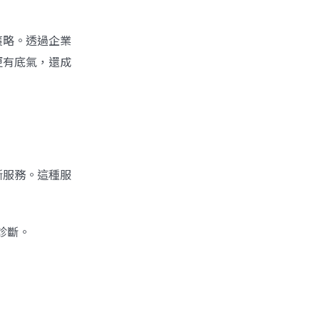
策略。透過企業
更有底氣，還成
斷服務
。這種服
診斷。