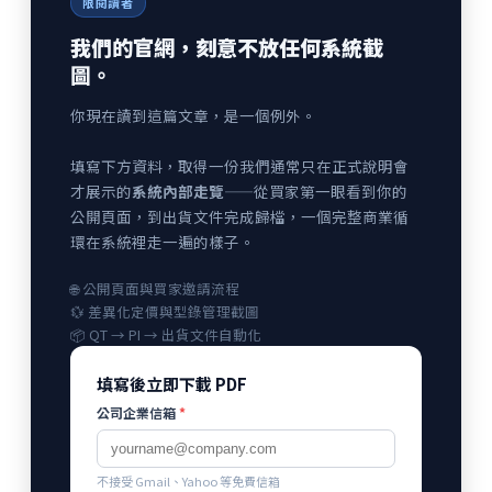
限閱讀者
我們的官網，刻意不放任何系統截
圖。
你現在讀到這篇文章，是一個例外。
填寫下方資料，取得一份我們通常只在正式說明會
才展示的
系統內部走覽
——從買家第一眼看到你的
公開頁面，到出貨文件完成歸檔，一個完整商業循
環在系統裡走一遍的樣子。
🌐 公開頁面與買家邀請流程
💱 差異化定價與型錄管理截圖
📦 QT → PI → 出貨文件自動化
填寫後立即下載 PDF
公司企業信箱
*
不接受 Gmail、Yahoo 等免費信箱