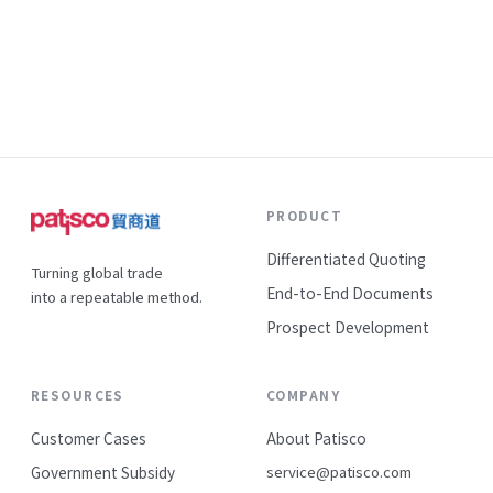
PRODUCT
Differentiated Quoting
Turning global trade
End-to-End Documents
into a repeatable method.
Prospect Development
RESOURCES
COMPANY
Customer Cases
About Patisco
Government Subsidy
service@patisco.com