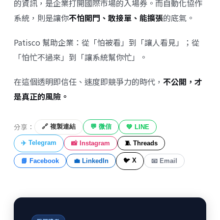
的資訊，是企業打開國際市場的入場券。而自動化協作
系統，則是讓你
不怕開門、敢接單、能擴張
的底氣。
Patisco 幫助企業：從「怕被看」到「讓人看見」；從
「怕忙不過來」到「讓系統幫你忙」。
在這個透明即信任、速度即競爭力的時代，
不公開，才
是真正的風險。
分享：
🔗 複製連結
💬 微信
💚 LINE
✈️ Telegram
📸 Instagram
🧵 Threads
🐦 X
📘 Facebook
💼 LinkedIn
📧 Email