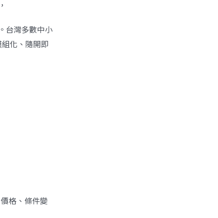
能，
運。台灣多數中小
模組化、隨開即
、價格、條件變