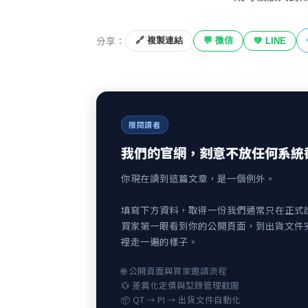
分享：
🔗 複製連結
💬 微信
💚 LINE
限閱讀者
我們的官網，刻意不放任何系統
你現在讀到這篇文章，是一個例外。
填寫下方資料，取得一份我們通常只在正式
買家第一眼看到你的公開頁面，到出貨文件
裡走一遍的樣子。
🌐 公開頁面與買家邀請流程
💱 差異化定價與型錄管理截圖
📦 QT → PI → 出貨文件自動化