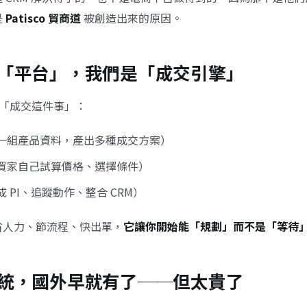
是
Patisco 貿商道
被創造出來的原因。
「平台」，我們是「成交引擎」
幫你把「成交這件事」：
一組產品資料，產出多種成交方案）
買家自己試算價格、選擇條件）
 PI、追蹤動作、整合 CRM）
省人力、節流程、快出單，
它讓你開始能「規劃」而不是「等待
統，國外早就有了──但太貴了