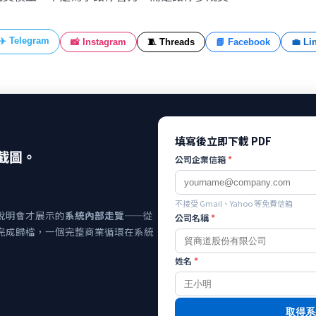
✈️ Telegram
📸 Instagram
🧵 Threads
📘 Facebook
💼 Li
填寫後立即下載 PDF
截圖。
公司企業信箱
*
不接受 Gmail、Yahoo 等免費信箱
說明會才展示的
系統內部走覽
——從
公司名稱
*
完成歸檔，一個完整商業循環在系統
姓名
*
取得系