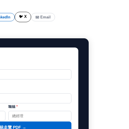
🐦 X
nkedIn
📧 Email
職稱
*
統走覽 PDF →