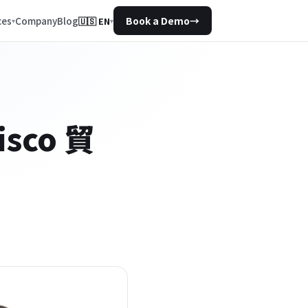
Company
Blog
ces
Book a Demo
→
🇺🇸
EN
▾
co 貿