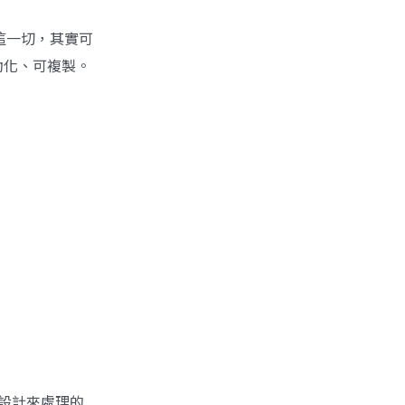
這一切，其實可
動化、可複製。
們設計來處理的