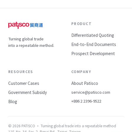
PRODUCT
Differentiated Quoting
Turning global trade
End-to-End Documents
into a repeatable method.
Prospect Development
RESOURCES
COMPANY
Customer Cases
About Patisco
Government Subsidy
service@patisco.com
+886 2 2396-9522
Blog
© 2026 PATISCO · Turning global trade into a repeatable method
11F, No. 34, Sec. 2, Renai Rd., Taipei, Taiwan