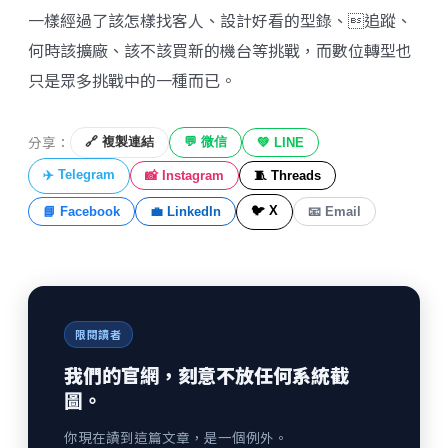
一樣經過了該怎樣找客人、設計好看的型錄、追蹤、
何時該擴廠、該不該買新的機台等挑戰，而數位轉型也
只是眾多挑戰中的一種而已。
分享：
🔗 複製連結
💬 微信
💚 LINE
✈️ Telegram
📸 Instagram
🧵 Threads
🐦 X
📘 Facebook
💼 LinkedIn
📧 Email
限閱讀者
我們的官網，刻意不放任何系統截
圖。
你現在讀到這篇文章，是一個例外。