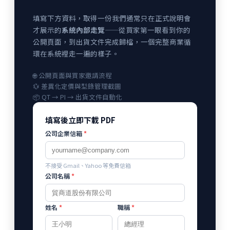
填寫下方資料，取得一份我們通常只在正式說明會
才展示的
系統內部走覽
——從買家第一眼看到你的
公開頁面，到出貨文件完成歸檔，一個完整商業循
環在系統裡走一遍的樣子。
🌐 公開頁面與買家邀請流程
💱 差異化定價與型錄管理截圖
📦 QT → PI → 出貨文件自動化
填寫後立即下載 PDF
公司企業信箱
*
不接受 Gmail、Yahoo 等免費信箱
公司名稱
*
姓名
*
職稱
*