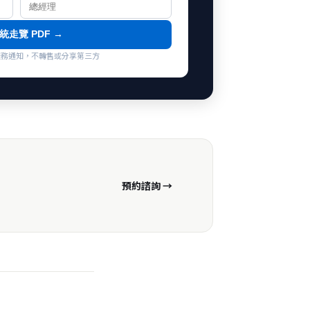
統走覽 PDF →
co 服務通知，不轉售或分享第三方
預約諮詢 →