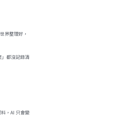
把世界整理好，
麼」都沒記錄清
料，AI 只會變