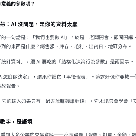
有意義的參數嗎？
慧：AI 沒問題，是你的資料太蠢
的一句話是：「我們也要做 AI」。於是，老闆開會、顧問開講
集到的東西是什麼？銷售額、庫存、毛利、出貨日、地區分布。
統計資料」，跟 AI 要吃的「結構化決策行為參數」是兩回事。
學「人怎麼做決定」，結果你餵它「事後報表」。這就好像你要教
事故報告。
師。它的輸入如果只有「過去誰賺錢誰虧錢」，它永遠只會學會「
數字，是語境
isco 看到太多企業的交易資料——都長得像「報價、訂單、金額、