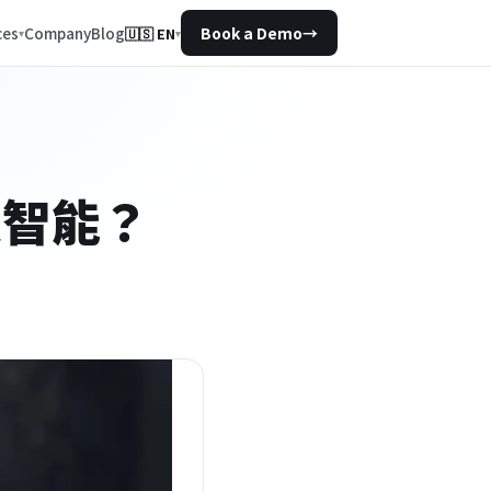
Company
Blog
ces
Book a Demo
→
🇺🇸
EN
▾
談智能？