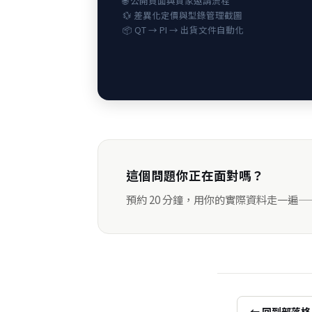
🌐 公開頁面與買家邀請流程
💱 差異化定價與型錄管理截圖
📦 QT → PI → 出貨文件自動化
這個問題你正在面對嗎？
預約 20 分鐘，用你的實際資料走一遍
← 回到部落格