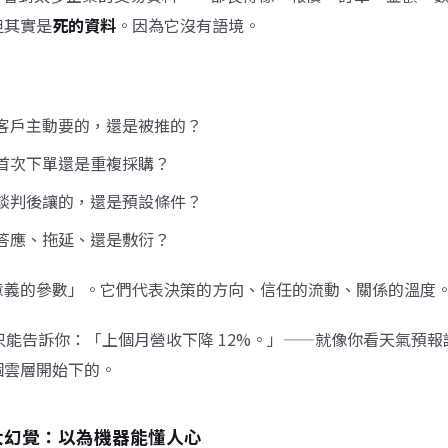
但其實是
死的資料
。因為它沒有語境。
客戶主動要的，還是被推的？
首次下單還是重複採購？
談判後讓的，還是預設條件？
答應、拖延、還是敷衍？
意義的參數」。它們代表決策的方向、信任的流動、關係的溫度
 只能告訴你：「上個月營收下降 12%。」——就像你看天氣預
個雲層開始下的。
最大幻覺：以為機器能懂人心