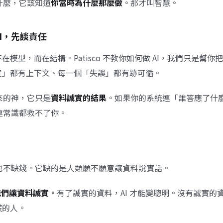
想什麼，它該知道
你當時為什麼那麼做
。那才叫智慧。
AI，先談責任
在模型，而在結構。Patisco 不教你如何做 AI，我們只是幫你
定」都有上下文、每一個「失誤」都有跡可循。
未來的神，它只是
資料誠實的結果
。如果你的系統連「誰答應了什
，連常識都救不了你。
，也不缺錢。它缺的是人類願不願意讓資料說實話。
o，我們讓資料誠實。
有了誠實的資料，AI 才能變聰明。沒有誠實的資
謊的人。