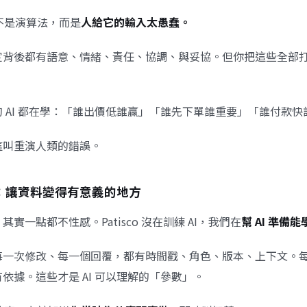
題不是演算法，而是
人給它的輸入太愚蠢。
定背後都有語意、情緒、責任、協調、與妥協。但你把這些全部
 AI 都在學：「誰出價低誰贏」「誰先下單誰重要」「誰付款快
這叫重演人類的錯誤。
co：讓資料變得有意義的地方
實一點都不性感。Patisco 沒在訓練 AI，我們在
幫 AI 準備
每一次修改、每一個回覆，都有時間戳、角色、版本、上下文。
依據。這些才是 AI 可以理解的「參數」。