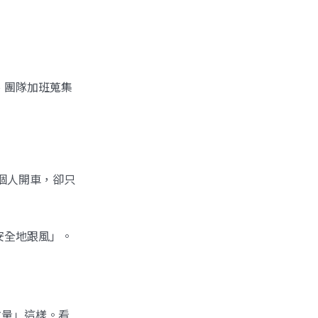
、團隊加班蒐集
一個人開車，卻只
安全地跟風」。
數量」這樣。看