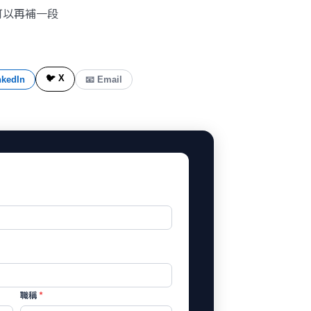
可以再補一段
🐦 X
nkedIn
📧 Email
職稱
*