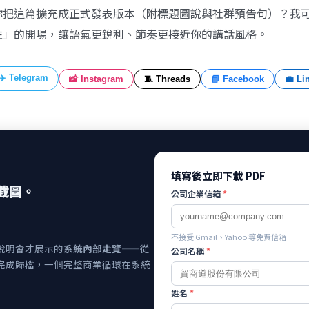
你把這篇擴充成正式發表版本（附標題圖說與社群預告句）？我
性」的開場，讓語氣更銳利、節奏更接近你的講話風格。
✈️ Telegram
📸 Instagram
🧵 Threads
📘 Facebook
💼 Li
填寫後立即下載 PDF
截圖。
公司企業信箱
*
不接受 Gmail、Yahoo 等免費信箱
說明會才展示的
系統內部走覽
——從
公司名稱
*
完成歸檔，一個完整商業循環在系統
姓名
*