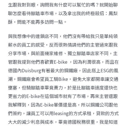
生跟我對到眼，詢問我有什麼可以幫忙的嗎？就開始聊
聊怎麼看待腳踏車市場，以及拿出我的終極殺招：鳳梨
酥，問能不能再多訪問一點。
與我想像中的連鎖店不同，他們沒有帶給我只是單純領
薪水的員工的感受，反而很熱情請他們的主管過來跟我
分享市場，與前面幾家維修、獨立腳踏車店家不同，主
管跟我提到他們喜歡賣E-bike ，因為利潤很高，而且在
德國內Duisburg有著最大的鋼鐵廠，因此搭上ESG的風
潮，鋼鐵廠會希望員工騎Bike，避免大家都開車讓交通
壅塞，但騎腳踏車畢竟費力，於是比腳踏車速度還快也
更省力的E-bike在這個城市就有了市場，再來主管還跟
我解釋到，因為E-bike單價還是高，所以鋼鐵公司跟他
們簽約，讓員工可以用leasing的方式承租，貸款的方式
大大的減少利息與成本，畢竟德國稅務很重，我是知道