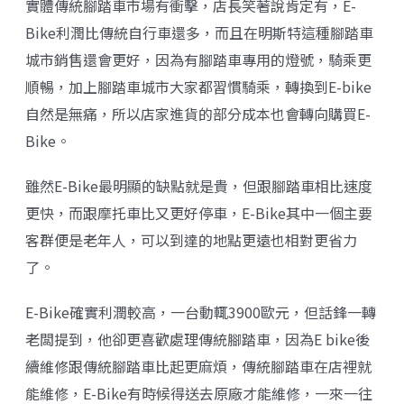
實體傳統腳踏車市場有衝擊，店長笑著說肯定有，E-
Bike利潤比傳統自行車還多，而且在明斯特這種腳踏車
城市銷售還會更好，因為有腳踏車專用的燈號，騎乘更
順暢，加上腳踏車城市大家都習慣騎乘，轉換到E-bike
自然是無痛，所以店家進貨的部分成本也會轉向購買E-
Bike。
雖然E-Bike最明顯的缺點就是貴，但跟腳踏車相比速度
更快，而跟摩托車比又更好停車，E-Bike其中一個主要
客群便是老年人，可以到達的地點更遠也相對更省力
了。
E-Bike確實利潤較高，一台動輒3900歐元，但話鋒一轉
老闆提到，他卻更喜歡處理傳統腳踏車，因為E bike後
續維修跟傳統腳踏車比起更麻煩，傳統腳踏車在店裡就
能維修，E-Bike有時候得送去原廠才能維修，一來一往