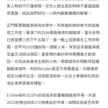
客人時就不打擾老闆，在別人做生意的時候不要擋道路
很重要，因此我們就在一小時內斷斷續續的聊著。
正門販賣腳踏車與各式零件，而穿越走廊的後方就是維
修工作室，擺滿了約20台需要維修的腳踏車，當天去時
已經是週三的下午五點了，是一般上班族還在工作的時
間，但平均10分鐘就有一個客人來，來到店家腳踏車甚
至當天沒辦法領回，要拿預約單約等待兩週後才能領
回，可見店家維修生意的火熱，老闆提到在明斯特這種
腳踏車城市，有的Retialer甚至不用賣產品，光靠維修
就足以維持生活，話音剛落就有一位女士牽著粉紅色的
淑女車希望維修爆胎。
E-bike每年以10％的成長率影響著腳踏車市場，光是
2022的預估就有270億美金的市場，詢問店長是否有對