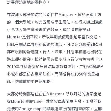
計畫拜訪當地的零售商。
在歐洲大部分的時間我都住在Münster，位於德國北方
的一個大學城，約有五萬名學生居住，在行人道上隨處
可見到大學生拿著書前往教室，當地博物館提到
Münster是個平原，所以早期就使用腳踏車當作交通，
因此有腳踏車專用的道路與號誌，可以充分感受到歐洲
都市規劃的舒適度，行人、汽車、腳踏車和諧地出現在
路上卻不衝突，雖然德國有很多城市看似古色古香，但
2019年到科隆參加展覽時導遊就有提到，二戰後德國很
多城市都是仿古重新建造，而明斯特在1950年也是如
此，仿戰前的中世紀風格。
大部分時間都居住在在Münster，所以拜訪的店家也是
從Münster輻射出去，乘坐火車去陌生開發，出發前我
先使用Goolge map 找尋非連鎖行的腳踏車店家，且篩