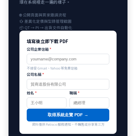
環在系統裡走一遍的樣子。
🌐 公開頁面與買家邀請流程
💱 差異化定價與型錄管理截圖
📦 QT → PI → 出貨文件自動化
填寫後立即下載 PDF
公司企業信箱
*
不接受 Gmail、Yahoo 等免費信箱
公司名稱
*
姓名
*
職稱
*
取得系統走覽 PDF →
資料僅供 Patisco 服務通知，不轉售或分享第三方