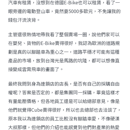
汽車有租賃，沒想到在德國E-Bike也可以租賃，看了一
眼旁邊的電動登山車，竟然要5000多歐元，不免讓我的
錢包汗流浹背。
主管還很熱情地帶我看了整個賣場一圈，說他們家可以
在嬰兒、貨物的E-Bike賣得很好，我認為歐洲的道路規
劃是真的以腳踏車為重心之一，道路平穩才可能有這種
產品的市場，放到台灣光是馬路的坑隆，都可以想像直
接變成雲霄飛車的畫面了。
最終我問到身為連鎖店的店長，是否有自己的採購自由
權呢？答案是否定的，都是集團同一採購，畢竟這樣才
有量能壓價格，但各地員工還是可以給總部意見，像是
他們就覺得Cube賣得很好，所以也去總部也去洽談了，
原本我以為連鎖店的員工比較沒有腳踏車愛，不像硬漢
大叔那樣，但他們的介紹也能感覺到他們對產業的熱愛