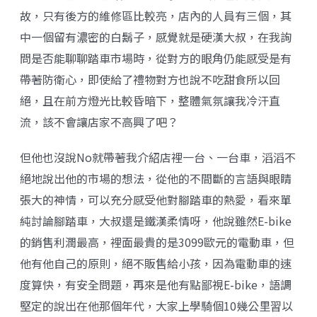
故，只有後方的維修區比較亮，店內的人員有三個，其
中一個留有濃密的白鬍子，感覺就是硬漢大叔，在我詢
問是否能聊聊踏車市場時，從對方的眼角仍能感受是有
帶著防衛心，即使給了禮物對方也說不吃甜食所以回
絕，且在前方燈光比較昏暗下，整體氣氛讓我冷汗直
流，該不會讓店家不高興了吧？
但他也沒說No就帶著我介紹店裡一台、一台車，滔滔不
絕地說出他的市場的想法，從他的不間斷的言語與眼睛
張大的神情，可以充分感受他對腳踏車的熱愛，看來單
純討論腳踏車，大叔還是鐵漢柔情呀，他說雖然E-bike
的銷售利潤最高，裡面最貴的是3099歐元的電動車，但
他有他自己的原則，絕不販售給小孩，因為電動車的速
度算快，有安全問題，再來是他有點鄙視E-bike，語調
堅定的說出在他那個年代，大家上學騎個10幾公里習以