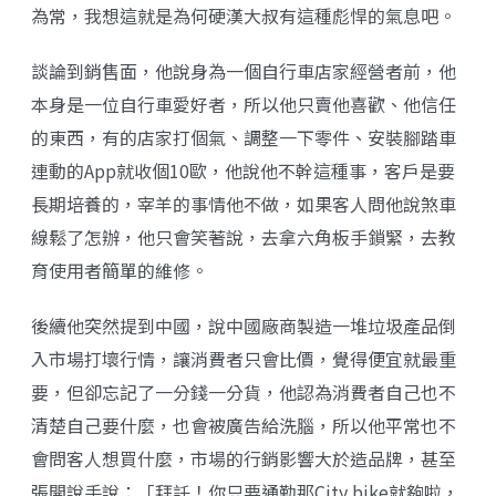
為常，我想這就是為何硬漢大叔有這種彪悍的氣息吧。
談論到銷售面，他說身為一個自行車店家經營者前，他
本身是一位自行車愛好者，所以他只賣他喜歡、他信任
的東西，有的店家打個氣、調整一下零件、安裝腳踏車
連動的App就收個10歐，他說他不幹這種事，客戶是要
長期培養的，宰羊的事情他不做，如果客人問他說煞車
線鬆了怎辦，他只會笑著說，去拿六角板手鎖緊，去教
育使用者簡單的維修。
後續他突然提到中國，說中國廠商製造一堆垃圾產品倒
入市場打壞行情，讓消費者只會比價，覺得便宜就最重
要，但卻忘記了一分錢一分貨，他認為消費者自己也不
清楚自己要什麼，也會被廣告給洗腦，所以他平常也不
會問客人想買什麼，市場的行銷影響大於造品牌，甚至
張開說手說：「拜託！你只要通勤那City bike就夠啦，