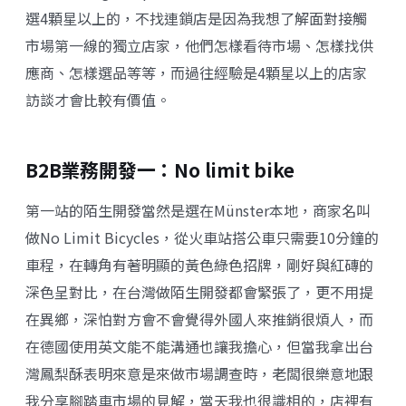
選4顆星以上的，不找連鎖店是因為我想了解面對接觸
市場第一線的獨立店家，他們怎樣看待市場、怎樣找供
應商、怎樣選品等等，而過往經驗是4顆星以上的店家
訪談才會比較有價值。
B2B業務開發一：
No limit bike
第一站的陌生開發當然是選在Münster本地，商家名叫
做
No Limit Bicycles
，從火車站搭公車只需要10分鐘的
車程，在轉角有著明顯的黃色綠色招牌，剛好與紅磚的
深色呈對比，在台灣做陌生開發都會緊張了，更不用提
在異鄉，深怕對方會不會覺得外國人來推銷很煩人，而
在德國使用英文能不能溝通也讓我擔心，但當我拿出台
灣鳳梨酥表明來意是來做市場調查時，老闆很樂意地跟
我分享腳踏車市場的見解，當天我也很識相的，店裡有