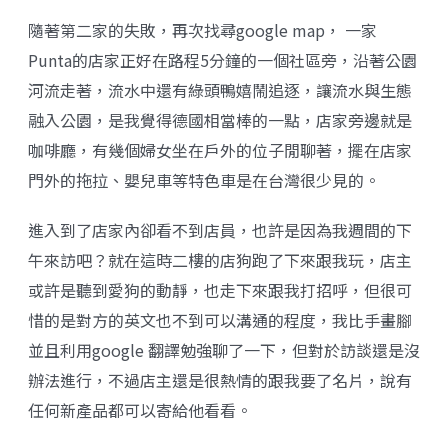
隨著第二家的失敗，再次找尋google map， 一家
Punta
的店家正好在路程5分鐘的一個社區旁，沿著公園
河流走著，流水中還有綠頭鴨嬉鬧追逐，讓流水與生態
融入公園，是我覺得德國相當棒的一點，店家旁邊就是
咖啡廳，有幾個婦女坐在戶外的位子閒聊著，擺在店家
門外的拖拉、嬰兒車等特色車是在台灣很少見的。
進入到了店家內卻看不到店員，也許是因為我週間的下
午來訪吧？就在這時二樓的店狗跑了下來跟我玩，店主
或許是聽到愛狗的動靜，也走下來跟我打招呼，但很可
惜的是對方的英文也不到可以溝通的程度，我比手畫腳
並且利用google 翻譯勉強聊了一下，但對於訪談還是沒
辦法進行，不過店主還是很熱情的跟我要了名片，說有
任何新產品都可以寄給他看看。