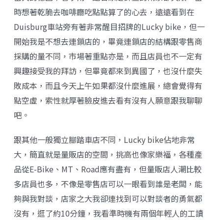
時想著乾脆去咖啡廳吃點點算了的心去，遠遠看到在
Duisburg車站旁有著非常醒目招牌的Lucky bike，但一
開始我是不想去連鎖店的，畢竟連鎖店的結構跟零售商
採購的量不同，市場著重點亦是，而且店員也不一定有
興趣接受我的拜訪，但畢竟都來到異國了，也沒什麼失
敗成本，而且今天上午如果都沒什麼進展，總會覺得有
點空虛，索性就厚著臉皮進去看有沒有人願意跟我聊聊
吧。
跟其他一般獨立腳踏車店不同，
Lucky bike
佔地非常
大，簡直就是量販店的空間，挑高也像家樂福，各種產
品從E-Bike、MT、Road應有盡有，但量販店人潮比較
多店員也多，不像是零售店可以一眼看到誰是老闆，能
夠與我對談，店家之大我卻連找到可以對談者的勇氣都
沒有，逛了約10分鐘，我看準時機有兩個年輕人的工讀