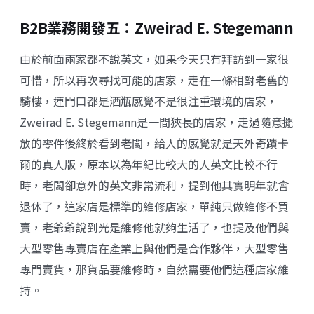
B2B業務開發五：Zweirad E. Stegemann
由於前面兩家都不說英文，如果今天只有拜訪到一家很
可惜，所以再次尋找可能的店家，走在一條相對老舊的
騎樓，連門口都是酒瓶感覺不是很注重環境的店家，
Zweirad E. Stegemann
是一間狹長的店家，走過隨意擺
放的零件後終於看到老闆，給人的感覺就是天外奇蹟
卡
爾的真人版
，原本以為年紀比較大的人英文比較不行
時，老闆卻意外的英文非常流利，提到他其實明年就會
退休了，這家店是標準的維修店家，單純只做維修不買
賣，老爺爺說到光是維修他就夠生活了，也提及他們與
大型零售專賣店在產業上與他們是合作夥伴，大型零售
專門賣貨，那貨品要維修時，自然需要他們這種店家維
持。