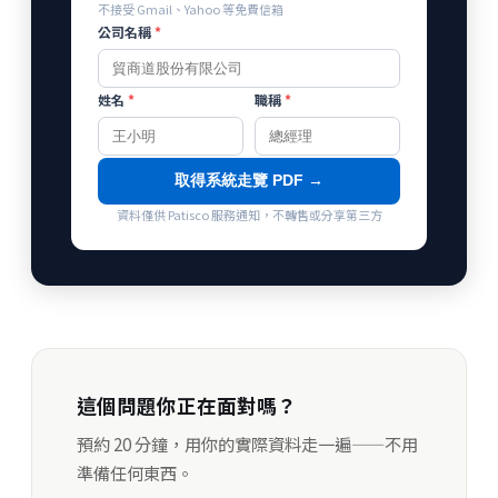
不接受 Gmail、Yahoo 等免費信箱
公司名稱
*
姓名
*
職稱
*
取得系統走覽 PDF →
資料僅供 Patisco 服務通知，不轉售或分享第三方
這個問題你正在面對嗎？
預約 20 分鐘，用你的實際資料走一遍——不用
準備任何東西。