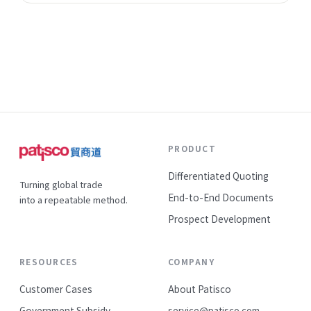
事正在改變——陌生開發的成功率在提升，這代表什麼？
PRODUCT
Differentiated Quoting
Turning global trade
End-to-End Documents
into a repeatable method.
Prospect Development
RESOURCES
COMPANY
Customer Cases
About Patisco
Government Subsidy
service@patisco.com