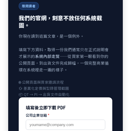
限閱讀者
我們的官網，刻意不放任何系統截
圖。
你現在讀到這篇文章，是一個例外。
填寫下方資料，取得一份我們通常只在正式說明會
才展示的
系統內部走覽
——從買家第一眼看到你的
公開頁面，到出貨文件完成歸檔，一個完整商業循
環在系統裡走一遍的樣子。
🌐 公開頁面與買家邀請流程
💱 差異化定價與型錄管理截圖
📦 QT → PI → 出貨文件自動化
填寫後立即下載 PDF
公司企業信箱
*