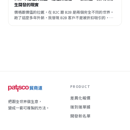
生開發的現實
價格跟價值的拉鋸，在 B2C 跟 B2B 是兩個完全不同的世界。
跑了這麼多年外銷，我發現 B2B 客戶不是被折扣吸引的，他
們評估的順序跟邏輯，跟一般消費者差很遠。但現在有一件
事正在改變——陌生開發的成功率在提升，這代表什麼？
PRODUCT
差異化報價
把跟全世界做生意，
端到端單據
變成一套可複製的方法。
開發新名單