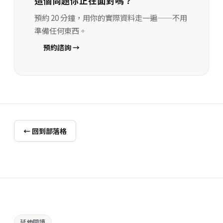
這個問題你正在面對嗎？
預約 20 分鐘，用你的實際資料走一遍——不用
準備任何東西。
預約諮詢 →
← 回到部落格
延伸閱讀