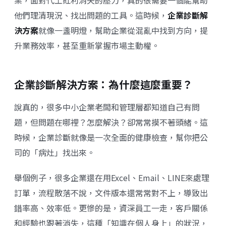
業，面對代工紅利消失的壓力，真的很需要一個能幫助
他們理清現況、找出問題的工具。這時候，
企業診斷解
決方案
就像一盞明燈，幫助企業從混亂中找到方向，提
升業務效率，甚至重新掌握市場主動權。
企業診斷解決方案：為什麼這麼重要？
說真的，很多中小企業老闆和管理層都知道自己有問
題，但問題在哪裡？怎麼解決？卻常常摸不著頭緒。這
時候，企業診斷就像是一次全面的健康檢查，幫你把公
司的「病灶」找出來。
舉個例子，很多企業還在用Excel、Email、LINE來處理
訂單，流程散落不說，文件版本還常常對不上，導致出
錯率高、效率低。更慘的是，資深員工一走，客戶關係
和經驗也跟著消失，這種「知識在個人身上」的狀況，