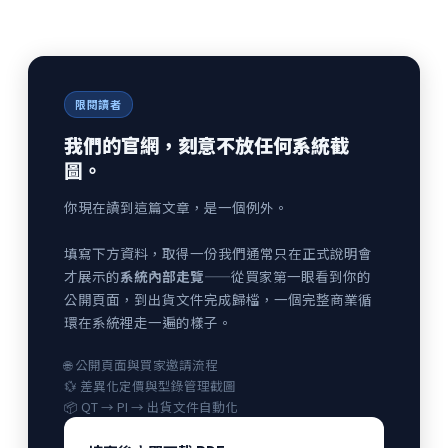
限閱讀者
我們的官網，刻意不放任何系統截
圖。
你現在讀到這篇文章，是一個例外。
填寫下方資料，取得一份我們通常只在正式說明會
才展示的
系統內部走覽
——從買家第一眼看到你的
公開頁面，到出貨文件完成歸檔，一個完整商業循
環在系統裡走一遍的樣子。
🌐 公開頁面與買家邀請流程
💱 差異化定價與型錄管理截圖
📦 QT → PI → 出貨文件自動化