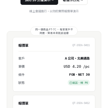
線上會議進行・以你的實際報價單演示
報價單
QT-2026-0411
客戶
A 公司・北美通路
單價
USD 4.20 /pc
條件
FOB・NET 30
狀態
已確認・轉 PO
報價單
QT-2026-0412