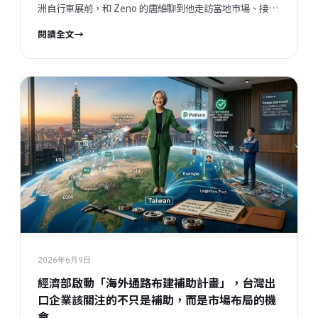
洲自行車展前，和 Zeno 的唐維聊到他走訪當地市場、接觸
通路與客戶後的一些觀察。 這些觀察最有價值的地方，不在
閱讀全文
→
於它提供了一份完整的市場報告，而在於它來自實際市場互
動。當企業真正走進市場，與客戶、通路與服務現場接觸，
就會看到很多坐在辦公室裡很難感受到的變化。 這次討論
中，我們逐漸凝聚出幾個值得記錄的重點： 市場不是完全沒
有需求，而是需求的優先順序正在改變。 客戶不是只看產品
與價格，而是更在意供應方式能不能被順利理解與採用。 通
路不是單純被競爭，而是正在面對角色與價值的重新確認。
供應商如果仍然只用過去那套型錄、報價、等待詢問的方式
面對市場，就很容易錯過正在浮現的新機會。 這些變化不只
發生在自行車產業。自行車只是這次被我們清楚看見的一個
現場樣本。 一、市場沒有消失，只是新車不再排第一 這次
從歐洲市場第一線看到的第一個訊號，是新車銷售明顯不像
過去那麼熱，但維修與持續使用的需求仍然存在，甚至在部
分市場現場可以看到排隊等待處理的情況。 這件事不能簡化
2026年6月9日
成「市場沒有需求」。 比較準確地說，是消費者對支出的優
經濟部啟動「海外通路布建補助計畫」，台灣出
先順序正在重新安排。自行車本來就...
口企業該關注的不只是補助，而是市場布局的機
會