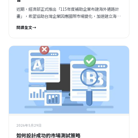
近期，經濟部正式推出「115年度補助企業布建海外通路計
畫」，希望協助台灣企業因應國際市場變化，加速建立海外
通路與市場據點，降低對單一市場的依賴，提升企業面對全
閱讀全文
→
球競爭的韌性。 相關資訊： • 計畫公告：
https://market.meettaiwan.com/d-imdp/?
action=news_in&id=13 • 申請須知：
https://market.meettaiwan.com/d-
imdp/upload/files/%E7%B6%93%E6%BF%9F%E9%83
這份補助在補助什麼？ 與一般企業熟悉的數位轉型補助不
同，這次計畫的核心並不是購買設備或導入系統，而是協助
企業實際建立海外市場通路。包含： - 海外代理商 -...
2026年5月29日
如何設計成功的市場測試策略