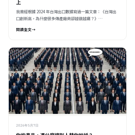
上
我曾經根據 2024 年台灣出口數據寫過一篇文章：《台灣出
口創新高，為什麼很多傳產廠商卻越做越痛？》
https://wix.to/5dDEWSf 當時我提到一個很多人不願正視
閱讀全文
→
的現象：台灣出口總額看起來很好，但真正受惠的，其實越
來越集中在少數科技產業。 如今，如果把數據更新到 2025
年，這個「結構性失衡」的現象，不但沒有改善，反而變得
更加明顯。甚至可以說，2025 年開始，台灣出口的問題，
已經不只是產業分歧，而是正式進入「脫鉤時代」。 2025
年，台灣全年出口正式突破 6,000 億美元，來到 6,407 億美
元，年增 34.9%。 如果只看 headline，很多人會覺得：
「台灣出口不是很好嗎？」但真正值得注意的，不只是總
額，而是：到底是誰在成長？ 2021 年時：電子零組件 + 資
通與視聽產品，占台灣總出口約 52.2%。 到了 2024 年：這
個比例已經提高到 65.2%。 而到了 2025 年：這兩大類產品
合計已經占到台灣總出口的 74%。 也就是說，今天台灣每
出口 10 塊錢的產品，超過 7 塊來自電子與資通訊相關產
業。這代表台灣出口不是全面繁榮，而是高度集中。...
2026年5月7日