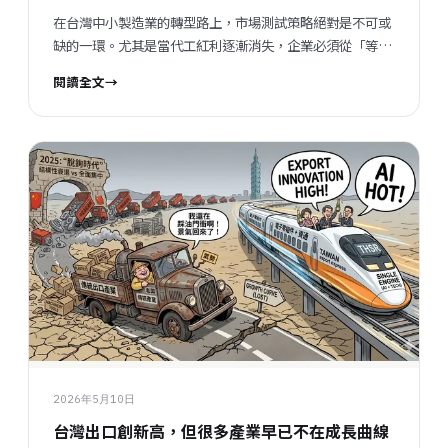
在台灣中小製造業的轉型路上，市場測試策略絕對是不可或
缺的一環。尤其是當代工紅利逐漸消失，企業必須從「等訂
單」變成「測市場」，才能掌握主動權。那麼，究竟該怎麼
閱讀全文
→
設計一套成功的市場測試策略呢？今天就來聊聊這個話題，
讓你不再只是被動等待，而是能用數據和系統化的方式，主
動掌握市場節奏。 什麼是市場測試策略？為什麼重要？ 市
場測試策略，簡單來說，就是用小成本、快速度的方式，去
試探市場對產品或服務的反應。這不只是「試賣」那麼簡
單，而是一整套有計畫、有目標的行動方案。透過市場測
試，企業可以： 了解客戶真正的需求和痛點 減少盲目投
入，降低風險 快速調整產品或行銷策略 建立自己的市場節
奏感，不再被動等待訂單 尤其對於年營收3,000萬到3億台
幣、員工10到100人的中小企業來說，這種策略能幫助他們
從「靠經驗」轉變成「用數據」，讓企業能力不再依賴個
人，而是成為系統化的資產。 如何開始設計市場測試策略？
設計市場測試策略，第一步就是要明確目標。你想知道什
麼？是新產品的市場接受度？還是價格彈性？或者是通路的
2026年5月10日
有效性？目標明確，才能有針對性地設計測試方案。 接著，
台灣出口創新高，但很多產業早已不在成長曲線
建議採用以下步驟： 定義測試範圍與目標客群 ...