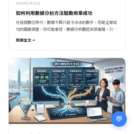
失而陷入困境，因為所有資料都已經系統化。 數據驅動決
2026年3月23日
策：讓交易更有脈絡...
如何利用數據分析方法驅動商業成功
在這個數位時代，數據不再只是冷冰冰的數字，而是企業成
功的關鍵資產。你可能會想，數據分析聽起來很複雜，只有
大企業才用得起吧？其實不然，尤其是對於台灣中小製造業
閱讀全文
→
來說，掌握數據分析方法，能讓你從「等訂單」變成「測市
場」，從被動變主動，這才是轉型的關鍵。 為什麼數據分析
方法對中小企業這麼重要？ 說真的，很多中小企業老闆和管
理者都面臨一個大問題： 客戶集中風險高、流程散亂、知識
流失嚴重 。你是不是也常常覺得，訂單資料散落在Excel、
Email、LINE裡，版本對不上，誰改了什麼都不知道？資深
員工一走，客戶關係和經驗也跟著跑了，這種感覺超無力。
這時候，數據分析方法就像一盞明燈，幫你把零散的資訊整
合起來，建立一套系統化的流程。這不只是省時省力，更重
要的是，讓你能用數據說話，做出更準確的商業判斷。 舉個
例子，假設你有一批海外客戶，過去靠記憶和經驗判斷哪個
💬
市場有潛力，但現在透過數據分析，你可以看到不同市場的
訂單趨勢、客戶回購率，甚至是報價策略的成效，這些都是
用數據說話，讓你不再盲目。 數據分析方法有哪些？怎麼開