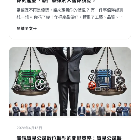
你的產品，憑什麼讓別人替你說話？
當便宜不再是優勢，誰來定義你的價值？ 有一件事值得認真
想一想。 你花了幾十年把產品做好，積累了工藝、品質、交
期穩定性，甚至在特定材料或製程上有其他人幾乎無法複製
閱讀全文
→
的know-how。但當你的產品出現在第三方平台上，買家看
到的是什麼？ 一列價格。幾張圖。旁邊還有十幾個競爭對手
的報價。 第三方平台給你的，和它沒告訴你的 說清楚一點
——第三方平台有它真實的價值。它降低了你被找到的門
檻，省去了自建網路基礎設施的成本，提供了制度化的操作
流程。這些不是廢話，是真的。 但它沒告訴你的，是另一件
事： 那些數據，不在你手上。 買家從哪裡來？他瀏覽了什
麼？他比較了誰？他在你這頁停留多久？他最後沒有下單，
是因為你的MOQ太高，還是你的交期比旁邊那家長三天？
你不知道。平台知道，但那是平台的資產，不是你的。 你每
一次在平台上的成交，產生的數據貢獻給了平台的演算法，
而你的下一次報價，仍然要憑感覺。 比價，是平台天然設計
出來的結果 有一個殘酷的現實要說清楚：只要你和競爭對手
並列在同一個介面上，你就已經進入了比價的語境。 這不是
2026年4月13日
買家的錯，也不是你的錯。這是平台的邏輯——它的廣告收
實現貿易公司數位轉型的關鍵策略：貿易公司轉
入來自流量，流量來自買家的持續造...