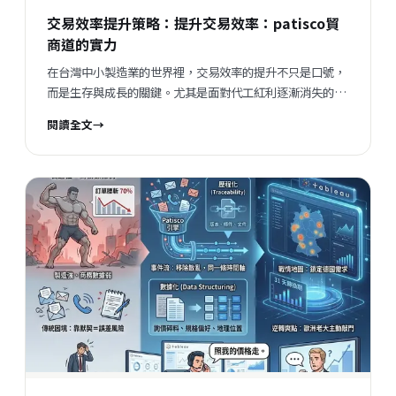
酷真相：...
交易效率提升策略：提升交易效率：patisco貿
商道的實力
在台灣中小製造業的世界裡，交易效率的提升不只是口號，
而是生存與成長的關鍵。尤其是面對代工紅利逐漸消失的現
實，如何在有限的資源下，快速反應市場變化，成為每個企
閱讀全文
→
業主和管理者最頭痛的問題。今天，我們就來聊聊那些實用
的交易效率提升策略，還有一個在業界逐漸被看見的好幫手
—— patisco貿商道 。 交易效率提升策略：從流程優化開始
你有沒有發現，很多中小企業的訂單處理流程，還停留在用
Excel、Email、LINE三管齊下的階段？這樣的流程不但容易
出錯，還會讓整個交易過程變得龐雜又難追蹤。更別說文件
版本常常對不上，誰改了什麼、哪版才是正確的，搞得大家
頭昏眼花。 解決之道是什麼？ 集中管理訂單資料 ：把所有
訂單資訊放在一個系統裡，避免資料散落各處。 自動化流程
：減少人工輸入錯誤，像是自動生成報價單、訂單確認等。
版本控管 ：每次修改都有紀錄，誰改了什麼一目了然。 這
樣一來，不僅節省時間，也降低了因溝通不良造成的錯誤風
險。更重要的是，當資深員工離職時，企業不會因為知識流