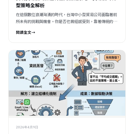
型策略全解析
在這個數位浪潮洶湧的時代，台灣中小型貿易公司面臨著前
所未有的挑戰與機會。你是否也曾經感受到，靠著傳統的
Excel、Email和LINE來處理訂單，效率越來越低，文件版本
閱讀全文
→
常常搞不清楚，甚至資深員工一走，整個客戶關係和經驗就
像被帶走一樣？這些問題不解決，企業怎麼能在激烈的國際
市場中站穩腳步？ 今天，我們就來聊聊 貿易公司數位轉型
的關鍵策略，幫助你從「等訂單」變成「測市場」，從「靠
經驗」變成「用數據」，更重要的是，讓能力不再只在個
人，而是在整個企業裡扎根。 貿易公司轉型策略：從痛點出
發，找到突破口 轉型聽起來很大、很複雜，但其實，最重要
的是先從你最痛的地方開始著手。像是： 客戶集中風險高
：最大客戶占營收超過40%，一旦客戶流失，整個營收就會
大受影響。 流程散落 ：訂單資料分散在Excel、Email、
LINE，導致溝通不順、錯誤頻出。 知識流失嚴重 ：資深員
工離職，帶走了大量客戶關係和經驗，企業無法有效傳承。
缺乏市場節奏感 ：想開發新市場卻不知從何下手，報價常被
壓價，產品好卻賣不出去。 這些問題，都是數位轉型可以幫
2026年4月9日
你解決的。重點是，轉型不是一蹴可幾，而是一步步建立起