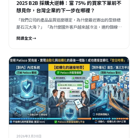
2025 B2B 採購大逆轉：當 75% 的買家下單前不
企業的數位能力...
想見你，台灣企業的下一步在哪裡？
「我們公司的產品品質這麼穩定，為什麼最近寄出的型錄總
是石沉大海？」 「為什麼國外客戶越來越冷淡，連約個線上
會議都不願意？」 過去這幾年，許多台灣外銷企業主與業務
閱讀全文
→
主管都有一個共同的焦慮：開發新客戶變得越來越難，舊客
戶的溝通也變得越來越不順暢。我們習慣了在展場上換名
片，習慣了用 Email 寄送精美的 PDF 報價單，習慣了用
LINE 或 WhatsApp 來回喬價格與交期。我們總以為，B2B
交易的本質就是「見面三分情」與「人脈經營」。 但殘酷的
現實是：不是你的產品變差了，也不是你的業務不夠努力，
而是「買家的習慣已經徹底改了」。 隨著千禧世代
（Millennials）與 Z 世代全面接掌跨國企業的採購決策權，
B2B 的採購旅程正在迅速「B2C 化」。一場名為「數位自
助（Digital Self-Service）」的無聲革命已經發生。如果你
還在苦苦等待客戶發送 Inquiry（詢問信）才願意給出資
訊，你流失的可能不只是幾張訂單，而是整個下一個十年的
市場發言權。 B2B 採購的殘酷真相 以下四個來自全球頂尖
研究機構的最新預測，為我們揭示了 2025 年 B2B 採購的殘
2026年3月30日