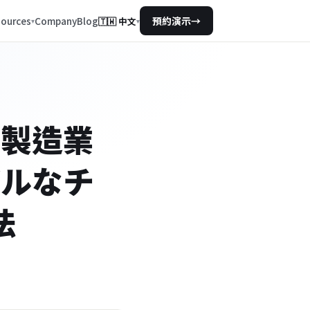
Company
Blog
ources
預約演示
→
🇹🇼
中文
▾
の製造業
バルなチ
法