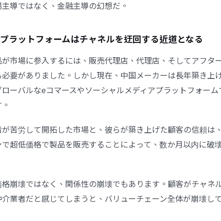
場主導ではなく、金融主導の幻想だ。
インプラットフォームはチャネルを迂回する近道となる
品が市場に参入するには、販売代理店、代理店、そしてアフタ
る必要がありました。しかし現在、中国メーカーは長年築き上
グローバルなeコマースやソーシャルメディアプラットフォーム
す。
者が苦労して開拓した市場と、彼らが築き上げた顧客の信頼は
ンで超低価格で製品を販売することによって、数か月以内に破
。
価格崩壊ではなく、関係性の崩壊でもあります。顧客がチャネ
仲介業者だと感じてしまうと、バリューチェーン全体が崩壊し