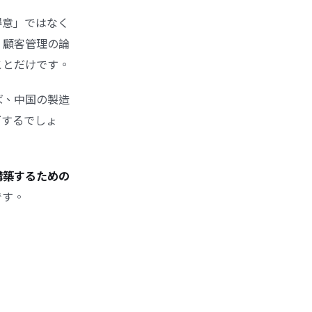
得意」ではなく
、顧客管理の論
ことだけです。
ば、中国の製造
下するでしょ
構築するための
です
。