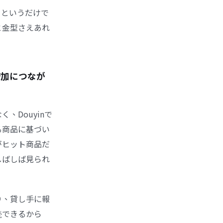
」というだけで
と金型さえあれ
増加につなが
Douyinで
る商品に基づい
がヒット商品だ
しばしば見られ
り、貸し手に報
続できるから