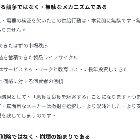
単なる競争ではなく、無駄なメカニズムである
れ、需要の検証を欠いたこの供給行動は、本質的に無駄です。
ありません。
できたはずの市場秩序
値を蓄積できた製品ライフサイクル
はサービスネットワークと教育コストに長年投資してきた
と価格に対する消費者の信頼
の結果として、「悪貨は良貨を駆逐する」ことになります。つ
ず、真面目なメーカーは撤退を選択し、より混沌とした、より
場を残してしまうのです。
鋼は戦略ではなく、崩壊の始まりである