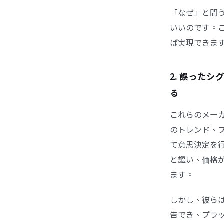
「なぜ」と問
いいのです。
ば実現できま
2. 誤った
る
これらのメーカ
のトレンド、
て意思決定を
と謳い、価格
ます。
しかし、彼ら
告でき、プラ