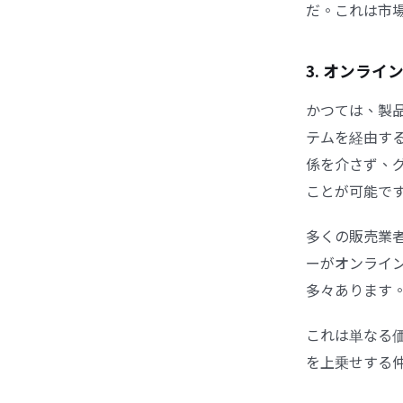
だ。これは市
3. オンラ
かつては、製
テムを経由す
係を介さず、
ことが可能で
多くの販売業
ーがオンライ
多々あります
これは単なる
を上乗せする