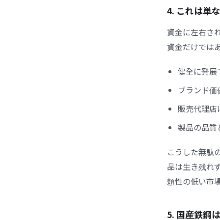
4. これは
資金に左右さ
資金だけでは
健全に発展
ブランド価
販売代理店
製品の品質
こうした無駄
品は生き残れ
頼性の低い市
5. 国産鉄