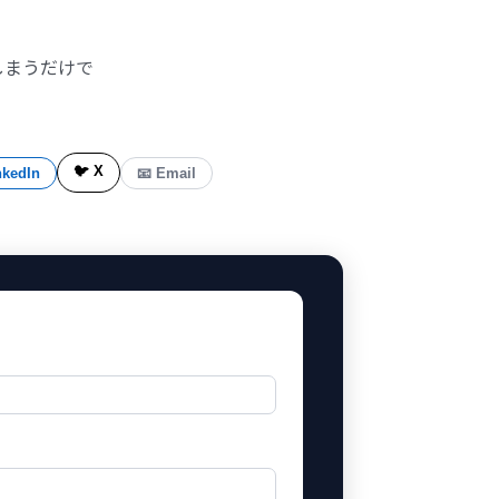
しまうだけで
🐦 X
nkedIn
📧 Email