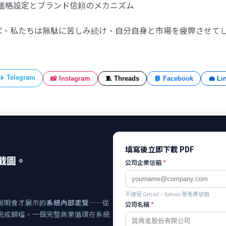
価格設定とブランド信頼のメカニズム
ば、私たちは無駄に苦しみ続け、自分自身と市場を疲弊させて
✈️ Telegram
📸 Instagram
🧵 Threads
📘 Facebook
💼 Li
填寫後立即下載 PDF
截圖。
公司企業信箱
*
不接受 Gmail、Yahoo 等免費信箱
說明會才展示的
系統內部走覽
——從
公司名稱
*
完成歸檔，一個完整商業循環在系統