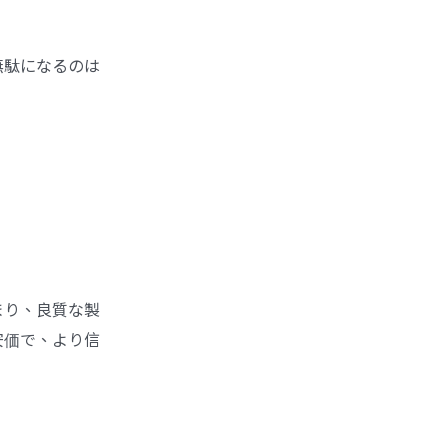
無駄になるのは
まり、良質な製
安価で、より信