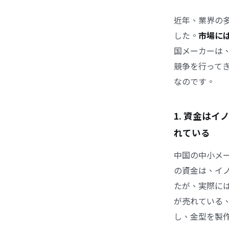
近年
、業界の
した。
市場に
国メーカーは
競争を行って
なのです。
1. 資金は
れている
中国の中小メ
の資金は、イ
たが、実際に
が売れている
し、金型を製