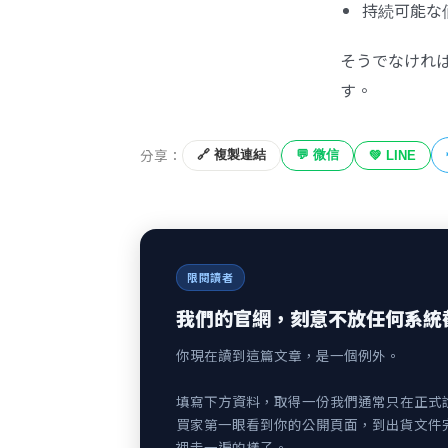
持続可能な
そうでなけれ
す。
分享：
🔗 複製連結
💬 微信
💚 LINE
限閱讀者
我們的官網，刻意不放任何系統
你現在讀到這篇文章，是一個例外。
填寫下方資料，取得一份我們通常只在正式
買家第一眼看到你的公開頁面，到出貨文件
裡走一遍的樣子。