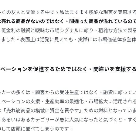
多くの友人と交流する中で、私はますます残酷な現実を実感す
は売れる商品がないのではなく、間違った商品が溢れているの
、低金利の融資と曖昧な市場シグナルに頼り、粗雑な方法で製
きました。表面上は活発に見えても、実際には市場価値体系全
イノベーションを促進するためではなく、間違いを支援す
ーカーの多くは、顧客からの受注生産ではなく、融資に頼って
ノベーションの支援、生産効率の最適化、市場拡大に活用され
は「売れ筋商品の模倣に資金を費やす」ための燃料となってい
、あるいはあるカテゴリーが急に人気になったと気づくと、す
作して店頭に並べてしまうのです。