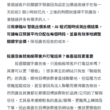
曾遇過客戶的關鍵字預算因為設定出價過高幾乎在每一
天的前3 個小時就花光，之後的時間就搜尋不到廣告，
會錯過許多有需求的人。
運
用康瑞AI 智能出價系統，AI 程式隨時偵測出價結果，
可讓每日預算平均分配在每個時段，並最有效率地調整
關鍵字出價，
降低廣告投放的成本。
投廣告後就痴痴等客戶打電話來？後面這段更重要
投遞關鍵字廣告後，只是痴痴等客戶打電話來嗎？
其實可以更「積極」！很多業主的網站只有放「聯絡我
們」的頁面，期待目標族群會直接聯繫他，但這種方式
很難追蹤成效，甚至會因為沒人聯繫而覺得廣告無效。
然而廣告其實都在累積目標族群對於品牌/公司的了解與
信任，尤其是考慮期較長的產品/服務，更難馬上轉換及
下單，因此需要在目標族群進到網站後，應該更積極的