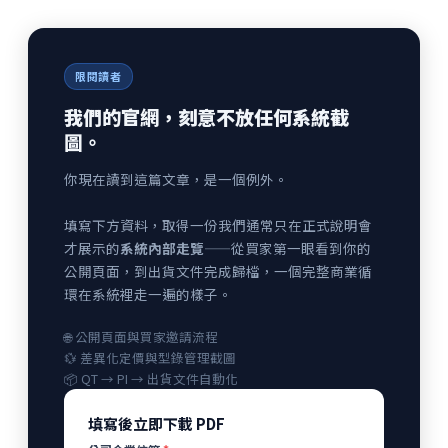
限閱讀者
我們的官網，刻意不放任何系統截
圖。
你現在讀到這篇文章，是一個例外。
填寫下方資料，取得一份我們通常只在正式說明會
才展示的
系統內部走覽
——從買家第一眼看到你的
公開頁面，到出貨文件完成歸檔，一個完整商業循
環在系統裡走一遍的樣子。
🌐 公開頁面與買家邀請流程
💱 差異化定價與型錄管理截圖
📦 QT → PI → 出貨文件自動化
填寫後立即下載 PDF