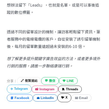
想辦法留下「Leads」，也就是名單，或是可以事後追
蹤的數位標籤。
透過不同的留單設計的機制，讓訪客輕鬆留下資訊。筆
者服務中的電線電纜的客戶，自從安裝了誘引留單機制
後，每月的留單數量遠超過未安裝的6-10 倍。
想了解更多提升關鍵字廣告效益的方法，或者更多境外
行銷的服務，請進一步聯絡
康瑞行銷
。
分享：
🔗 複製連結
💬 微信
💚 LINE
✈️ Telegram
📸 Instagram
🧵 Threads
🐦 X
📘 Facebook
💼 LinkedIn
📧 Email