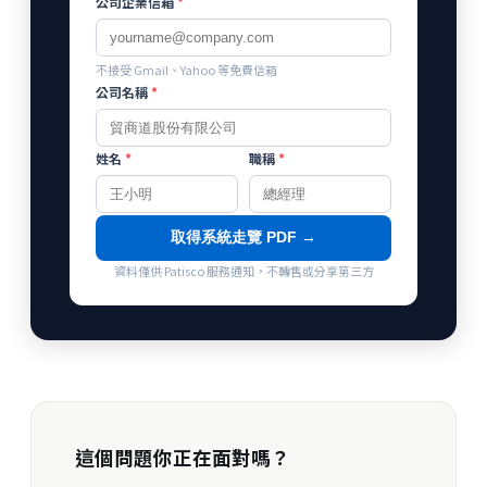
公司企業信箱
*
不接受 Gmail、Yahoo 等免費信箱
公司名稱
*
姓名
*
職稱
*
取得系統走覽 PDF →
資料僅供 Patisco 服務通知，不轉售或分享第三方
這個問題你正在面對嗎？