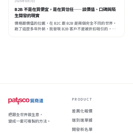
2026年8月3日
B2B 不是在買便宜，是在買信任——談價值、口碑與陌
生開發的現實
價格跟價值的拉鋸，在 B2C 跟 B2B 是兩個完全不同的世界。
跑了這麼多年外銷，我發現 B2B 客戶不是被折扣吸引的，他
們評估的順序跟邏輯，跟一般消費者差很遠。但現在有一件
事正在改變——陌生開發的成功率在提升，這代表什麼？
PRODUCT
差異化報價
把跟全世界做生意，
端到端單據
變成一套可複製的方法。
開發新名單