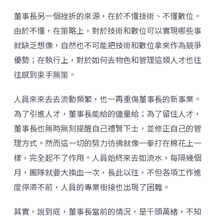
董事長另一個挫折的來源，在於不懂技術、不懂數位。
由於不懂，在策略上，對於技術和數位可以實現哪些事
就缺乏想像，自然也不可能把技術和數位拿來作為競爭
優勢；在執行上，對於如何去物色和管理這類人才也往
往感到束手無策。
人員來來去去流動頻繁，也一再重傷董事長的新事業。
為了引進人才，董事長能給的儘量給；為了留住人才，
董事長也無時無刻提醒自己禮賢下士，並修正自己的管
理方式。然而這一切的努力彷彿就像一拳打在棉花上一
樣，完全起不了作用。人員始終來去如流水，每隔幾個
月，團隊就要大換血一次，長此以往，不但各項工作進
度停滯不前，人員的專業銜接也出現了困難。
其實，說到底，董事長當前的情況，是千頭萬緒，不知