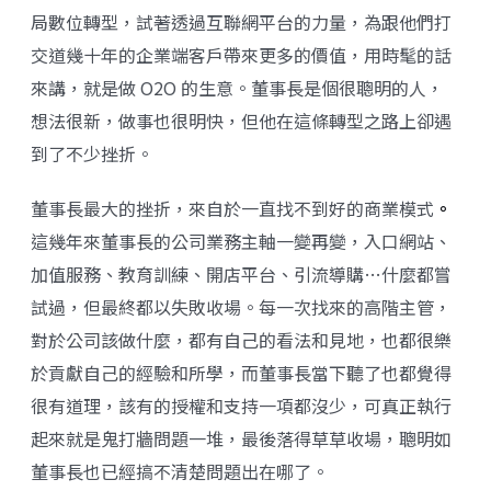
局數位轉型，試著透過互聯網平台的力量，為跟他們打
交道幾十年的企業端客戶帶來更多的價值，用時髦的話
來講，就是做 O2O 的生意。董事長是個很聰明的人，
想法很新，做事也很明快，但他在這條轉型之路上卻遇
到了不少挫折。
董事長最大的挫折，來自於一直找不到好的商業模式
。
這幾年來董事長的公司業務主軸一變再變，入口網站、
加值服務、教育訓練、開店平台、引流導購…什麼都嘗
試過，但最終都以失敗收場。每一次找來的高階主管，
對於公司該做什麼，都有自己的看法和見地，也都很樂
於貢獻自己的經驗和所學，而董事長當下聽了也都覺得
很有道理，該有的授權和支持一項都沒少，可真正執行
起來就是鬼打牆問題一堆，最後落得草草收場，聰明如
董事長也已經搞不清楚問題出在哪了。