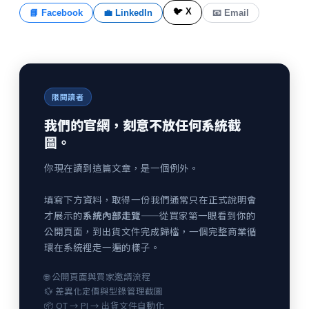
🐦 X
📘 Facebook
💼 LinkedIn
📧 Email
限閱讀者
我們的官網，刻意不放任何系統截
圖。
你現在讀到這篇文章，是一個例外。
填寫下方資料，取得一份我們通常只在正式說明會
才展示的
系統內部走覽
——從買家第一眼看到你的
公開頁面，到出貨文件完成歸檔，一個完整商業循
環在系統裡走一遍的樣子。
🌐 公開頁面與買家邀請流程
💱 差異化定價與型錄管理截圖
📦 QT → PI → 出貨文件自動化