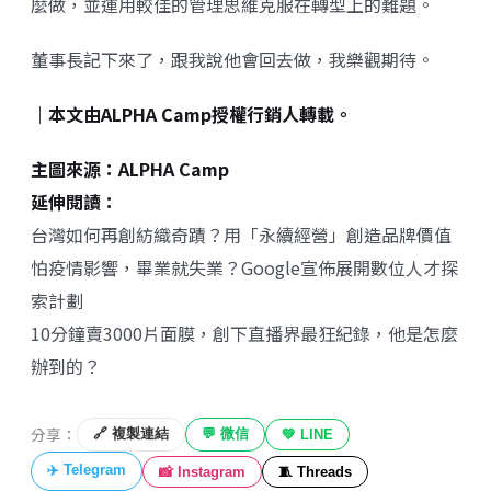
麼做，並運用較佳的管理思維克服在轉型上的難題。
董事長記下來了，跟我說他會回去做，我樂觀期待。
｜本文由
ALPHA Camp
授權行銷人轉載。
主圖來源：
ALPHA Camp
延伸閱讀：
台灣如何再創紡織奇蹟？用「永續經營」創造品牌價值
怕疫情影響，畢業就失業？Google宣佈展開數位人才探
索計劃
10分鐘賣3000片面膜，創下直播界最狂紀錄，他是怎麼
辦到的？
分享：
🔗 複製連結
💬 微信
💚 LINE
✈️ Telegram
📸 Instagram
🧵 Threads