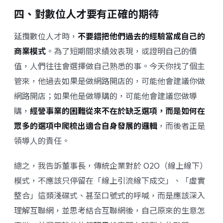
四、對數位人才要有正確的期待
延攬數位人才時，
不要錯把他們過去的經驗當成自己的
商業模式
。為了短期間求績效表現，或證明自己的價
值，人們往往會選擇做自己熟悉的事。今天你找了個主
管來，他過去如果是做網路開店的，可能他會建議你做
網路開店；如果他是做導購的，可能他會建議您做導
購，
經營事業的困難從來不在於缺乏選項，而是如何在
眾多的選項中爬梳出適合自身發展的邏輯
，而後者正是
領導人的責任。
總之，我告訴董事長，傳統企業對於 O2O（線上線下）
模式，不應該只停留在「線上引流線下成交」、「虛實
整合」這類淺碟式、甚至口號式的呼喊，而是應該深入
理解互聯網，並思考結合互聯網後，自己原來的生意怎