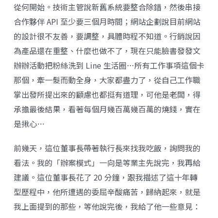
從何開始。技術主管說新舊系統要整合除錯，然後串接
合作夥伴 API 至少要三個月時間；網站企劃說目前網站
的設計很不友善，要調整，具體時程不知道。行銷說因
為產品還在重整、什麼也做不了，現在只能臉書發發文
辦辦活動把粉絲洗到 Line 生活圈…所有工作事項這個卡
那個，牽一髮而動全身，大家都盡力了，從自己工作職
掌出發所提出來的顧慮也都挺有道理，可他是老闆，得
承擔最後結果，看著每個月幾百萬幾百萬的燒錢，實在
是揪心…
前幾天，這位董事長帶著執行長來找我吃飯，詢問我的
看法。我的「辦案模式」一向是等業主先說完，我再給
建議。這位董事長花了 20 分鐘，跟我描述了這十年轉
型歷程中，他所遭遇的委屈辛酸痛苦，歸納起來，就是
我上面提到的那些，等他說完後，我給了他一些意見：