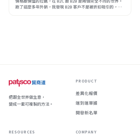
價格跟價值的拉鋸，在 B2C 跟 B2B 是兩個完全不同的世界。
跑了這麼多年外銷，我發現 B2B 客戶不是被折扣吸引的，他
們評估的順序跟邏輯，跟一般消費者差很遠。但現在有一件
事正在改變——陌生開發的成功率在提升，這代表什麼？
PRODUCT
差異化報價
把跟全世界做生意，
端到端單據
變成一套可複製的方法。
開發新名單
RESOURCES
COMPANY