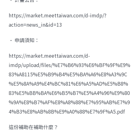
https://market.meettaiwan.com/d-imdp/?
action=news_in&id=13
• 申請須知：
https://market.meettaiwan.com/d-
imdp/upload/files/%E7%B6%93%E6%BF%9F%E9%
83%A8115%E5%B9%B4%E5%BA%A6%E8%A3%9C
%E5%8A%A9%E4%BC%81%E6%A5%AD%E5%B8%
83%E5%BB%BA%E6%B5%B7%E5%A4%96%E9%80
%9A%E8%B7%AF%E8%A8%88%E7%95%AB%E7%9
4%B3%E8%AB%8B%E9%A0%88%E7%9F%A5.pdf
這份補助在補助什麼？