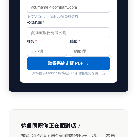
不接受 Gmail、Yahoo 等免費信箱
公司名稱
*
姓名
*
職稱
*
取得系統走覽 PDF →
資料僅供 Patisco 服務通知，不轉售或分享第三方
這個問題你正在面對嗎？
預約 20 分鐘，用你的實際資料走一遍——不用