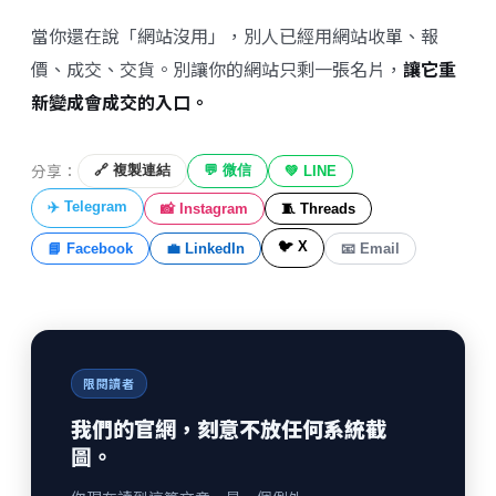
當你還在說「網站沒用」，別人已經用網站收單、報
價、成交、交貨。別讓你的網站只剩一張名片，
讓它重
新變成會成交的入口。
分享：
🔗 複製連結
💬 微信
💚 LINE
✈️ Telegram
📸 Instagram
🧵 Threads
🐦 X
📘 Facebook
💼 LinkedIn
📧 Email
限閱讀者
我們的官網，刻意不放任何系統截
圖。