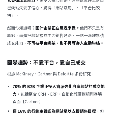
它發揮成交能力。
更令人擔心的是，有些企業甚至對自
己網站失去了信心，覺得「網站沒用」、「平台比較
快」。
然而你知道嗎？
國外企業正在反過來做。
他們不只是有
網站，而是把網站當成主力銷售通路，一點一滴地累積
成交能力，
不再被平台綁架、也不再等客人主動聯絡。
國際趨勢：不靠平台，靠自己成交
根據 McKinsey、Gartner 與 Deloitte 多份研究：
70% 的 B2B 企業正投入資源強化自家網站的成交能
力
，包括整合 CRM、ERP、自動化報價模組與客製
頁面【Gartner】
僅 16% 的行銷主管認為網站足以支援銷售目標
，但