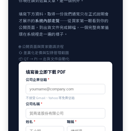
你現在讀到這篇文章，是一個例外。
填寫下方資料，取得一份我們通常只在正式說明會
才展示的
系統內部走覽
——從買家第一眼看到你的
公開頁面，到出貨文件完成歸檔，一個完整商業循
環在系統裡走一遍的樣子。
🌐 公開頁面與買家邀請流程
💱 差異化定價與型錄管理截圖
📦 QT → PI → 出貨文件自動化
填寫後立即下載 PDF
公司企業信箱
*
不接受 Gmail、Yahoo 等免費信箱
公司名稱
*
姓名
*
職稱
*