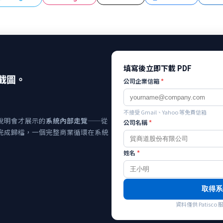
填寫後立即下載 PDF
截圖。
公司企業信箱
*
不接受 Gmail、Yahoo 等免費信箱
說明會才展示的
系統內部走覽
——從
公司名稱
*
完成歸檔，一個完整商業循環在系統
姓名
*
取得系
資料僅供 Patis