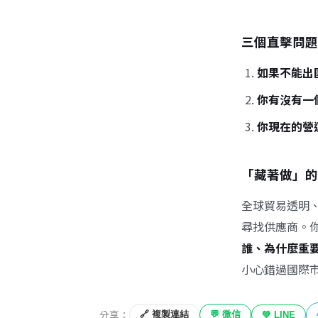
三個直擊問題
如果不能出
你有沒有一
你現在的營
「藏著做」的
全球貿易透明、
尋找供應商。你
誰、為什麼重
小心錯過國際
分享：
🔗 複製連結
💬 微信
💚 LINE