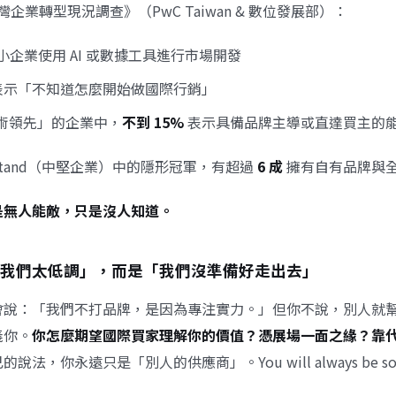
台灣企業轉型現況調查》（PwC Taiwan & 數位發展部）：
小企業使用 AI 或數據工具進行市場開發
表示「不知道怎麼開始做國際行銷」
術領先」的企業中，
不到 15%
表示具備品牌主導或直達買主的
elstand（中堅企業）中的隱形冠軍，有超過
6 成
擁有自有品牌與
是無人能敵，只是沒人知道。
我們太低調」，而是「我們沒準備好走出去」
會說：「我們不打品牌，是因為專注實力。」但你不說，別人就
義你。
你怎麼期望國際買家理解你的價值？憑展場一面之緣？靠
己的說法，你永遠只是「別人的供應商」。
You will always be 