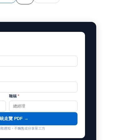
職稱
*
統走覽 PDF →
co 服務通知，不轉售或分享第三方