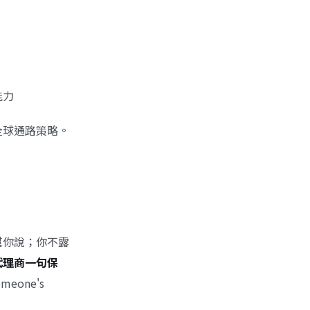
能力
全球通路策略。
幫你說；你不露
代理商一句保
someone's