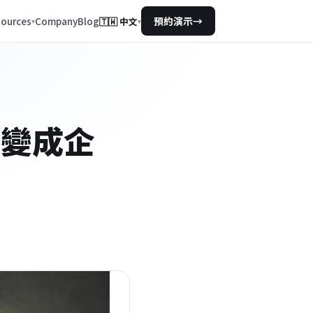
Company
Blog
ources
預約演示
→
🇹🇼
中文
▾
見變成企