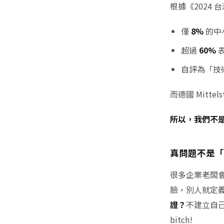
根據《2024 
僅
8%
的中
超過
60%
自評為「技
而德國 Mitt
所以，我們不
真問題不是「
很多企業老闆
臉，別人就定
證？
不建立自
bitch!