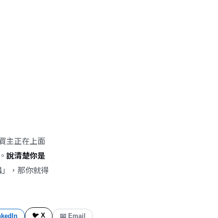
的買主正在上面
。
說清楚你是
講」，那你就得
🐦 X
nkedIn
📧 Email