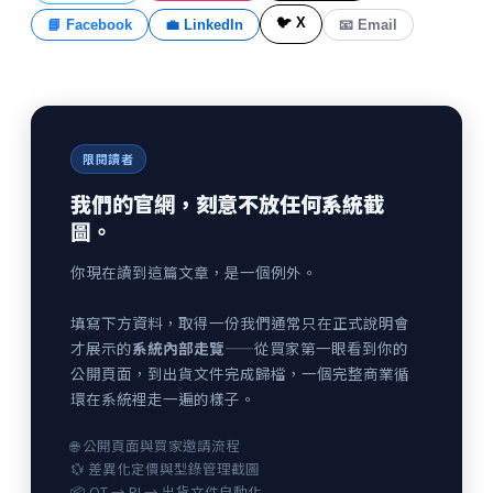
🐦 X
📘 Facebook
💼 LinkedIn
📧 Email
限閱讀者
我們的官網，刻意不放任何系統截
圖。
你現在讀到這篇文章，是一個例外。
填寫下方資料，取得一份我們通常只在正式說明會
才展示的
系統內部走覽
——從買家第一眼看到你的
公開頁面，到出貨文件完成歸檔，一個完整商業循
環在系統裡走一遍的樣子。
🌐 公開頁面與買家邀請流程
💱 差異化定價與型錄管理截圖
📦 QT → PI → 出貨文件自動化